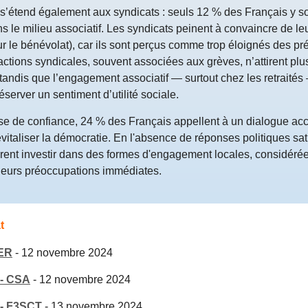
s’étend également aux syndicats : seuls 12 % des Français y s
 le milieu associatif. Les syndicats peinent à convaincre de leur
r le bénévolat), car ils sont perçus comme trop éloignés des p
actions syndicales, souvent associées aux grèves, n’attirent plu
tandis que l’engagement associatif — surtout chez les retraités
éserver un sentiment d’utilité sociale.
ise de confiance, 24 % des Français appellent à un dialogue acc
vitaliser la démocratie. En l'absence de réponses politiques sat
rent investir dans des formes d'engagement locales, considér
leurs préoccupations immédiates.
t
ER
-
12 novembre 2024
- CSA
-
12 novembre 2024
- F3SCT
-
13 novembre 2024