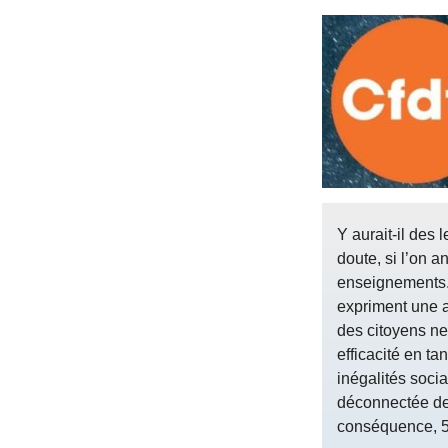
Y aurait-il des
doute, si l’on 
enseignements.
expriment une a
des citoyens ne
efficacité en ta
inégalités soci
déconnectée des
conséquence, 59