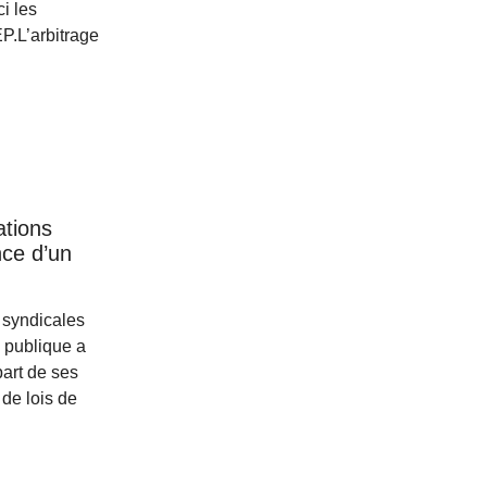
i les
P.L’arbitrage
ations
nce d’un
 syndicales
n publique a
 part de ses
 de lois de