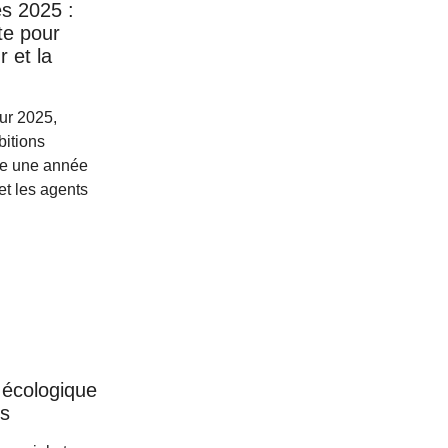
es 2025 :
te pour
 et la
our 2025,
itions
re une année
et les agents
 écologique
cs