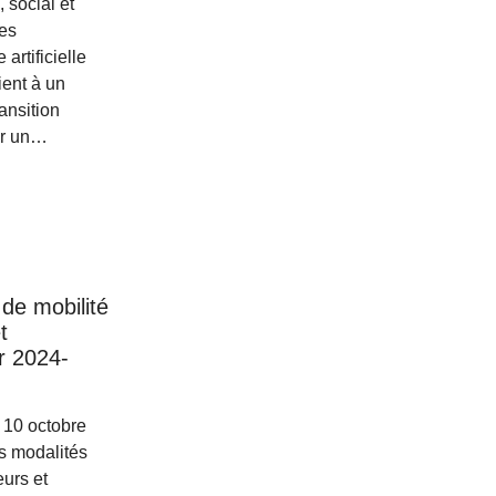
 social et
es
artificielle
ient à un
ansition
er un…
de mobilité
t
r 2024-
10 octobre
es modalités
eurs et