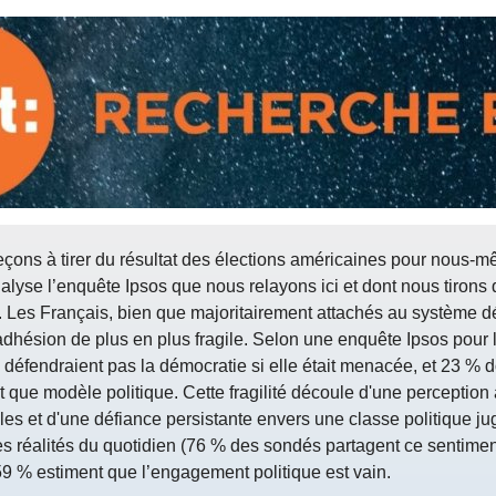
 leçons à tirer du résultat des élections américaines pour nous
analyse l’enquête Ipsos que nous relayons ici et dont nous tirons
 Les Français, bien que majoritairement attachés au système d
dhésion de plus en plus fragile. Selon une enquête Ipsos pou
 défendraient pas la démocratie si elle était menacée, et 23 % 
nt que modèle politique. Cette fragilité découle d'une perceptio
ales et d'une défiance persistante envers une classe politique j
 réalités du quotidien (76 % des sondés partagent ce sentimen
 % estiment que l’engagement politique est vain.