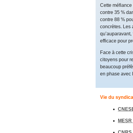
Cette méfiance 
contre 35 % dans
contre 88 % pou
concrètes. Les 
qu’auparavant, 
efficace pour pr
Face à cette cr
citoyens pour re
beaucoup préfè
en phase avec 
Vie du syndica
CNES
MESR 
CNRS 