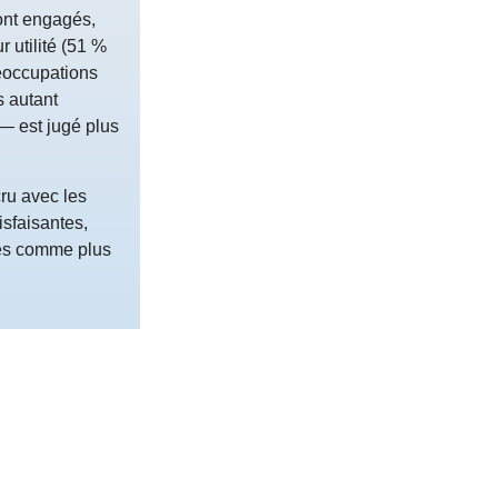
ont engagés,
 utilité (51 %
réoccupations
s autant
 — est jugé plus
ru avec les
isfaisantes,
ées comme plus