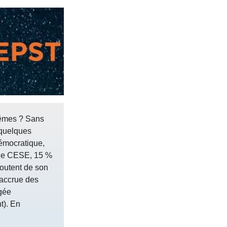
-mêmes ? Sans
 quelques
émocratique,
r le CESE, 15 %
doutent de son
n accrue des
ugée
t). En