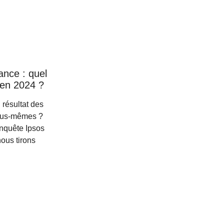
ance : quel
 en 2024 ?
u résultat des
nous-mêmes ?
enquête Ipsos
nous tirons