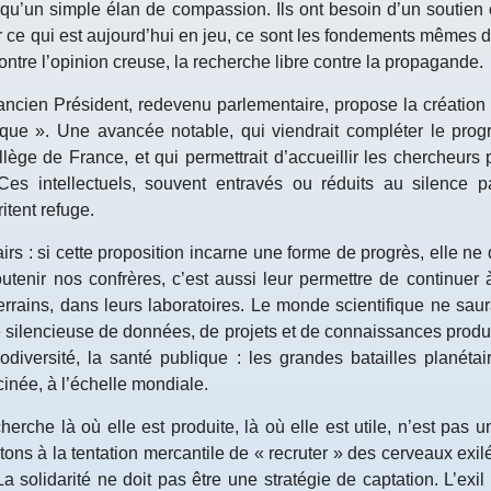
qu’un simple élan de compassion. Ils ont besoin d’un soutien c
r ce qui est aujourd’hui en jeu, ce sont les fondements mêmes de
contre l’opinion creuse, la recherche libre contre la propagande.
ncien Président, redevenu parlementaire, propose la création 
ifique ». Une avancée notable, qui viendrait compléter le p
llège de France, et qui permettrait d’accueillir les chercheurs
 Ces intellectuels, souvent entravés ou réduits au silence 
ritent refuge.
irs : si cette proposition incarne une forme de progrès, elle ne 
outenir nos confrères, c’est aussi leur permettre de continuer à
terrains, dans leurs laboratoires. Le monde scientifique ne saur
silencieuse de données, de projets et de connaissances produ
iodiversité, la santé publique : les grandes batailles planéta
inée, à l’échelle mondiale.
herche là où elle est produite, là où elle est utile, n’est pas u
stons à la tentation mercantile de « recruter » des cerveaux exil
 solidarité ne doit pas être une stratégie de captation. L’exil c