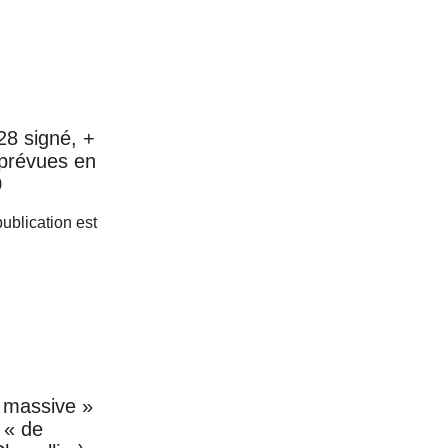
28 signé, +
prévues en
0
 publication est
n massive »
 « de