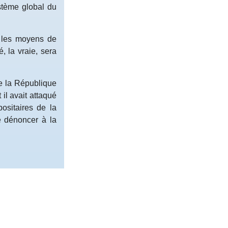
ystème global du
r les moyens de
é, la vraie, sera
e la République
il avait attaqué
ositaires de la
e dénoncer à la