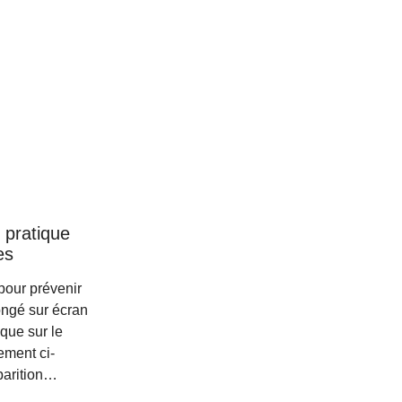
e pratique
es
our prévenir
longé sur écran
que sur le
ement ci-
parition…