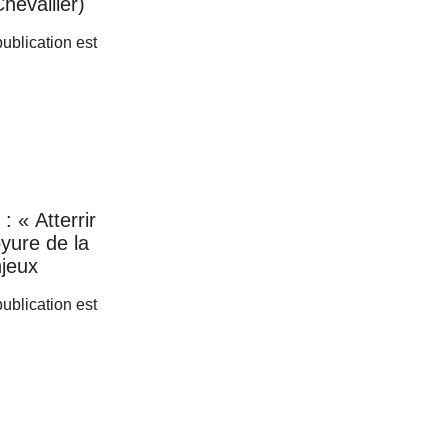
hevallier)
 publication est
: « Atterrir
oyure de la
njeux
 publication est