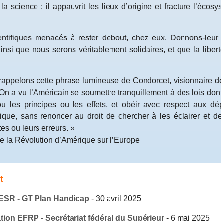
la science : il appauvrit les lieux d’origine et fracture l’écos
entifiques menacés à rester debout, chez eux. Donnons-leu
ainsi que nous serons véritablement solidaires, et que la libert
 rappelons cette phrase lumineuse de Condorcet, visionnaire d
 On a vu l’Américain se soumettre tranquillement à des lois dont 
ou les principes ou les effets, et obéir avec respect aux dép
ique, sans renoncer au droit de chercher à les éclairer et d
tes ou leurs erreurs. »
de la Révolution d’Amérique sur l’Europe
t
SR - GT Plan Handicap
-
30 avril 2025
tion EFRP - Secrétariat fédéral du Supérieur
-
6 mai 2025