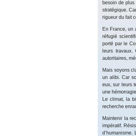
besoin de plus 
stratégique. Ca
rigueur du fait 
En France, un a
réfugié scient
porté par le Co
leurs travaux.
autoritaires, mé
Mais soyons cla
un alibi. Car s
eux, sur leurs 
une hémorragie 
Le climat, la b
recherche enrac
Maintenir la rec
impératif. Rési
d’humanisme. La