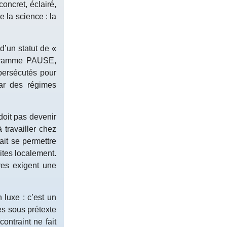
oncret, éclairé,
 la science : la
d’un statut de «
rogramme PAUSE,
 persécutés pour
par des régimes
doit pas devenir
 travailler chez
ait se permettre
ites localement.
ires exigent une
n luxe : c’est un
és sous prétexte
ontraint ne fait