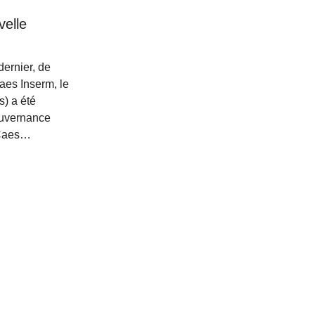
elle
ernier, de
aes Inserm, le
s) a été
ouvernance
 Caes…