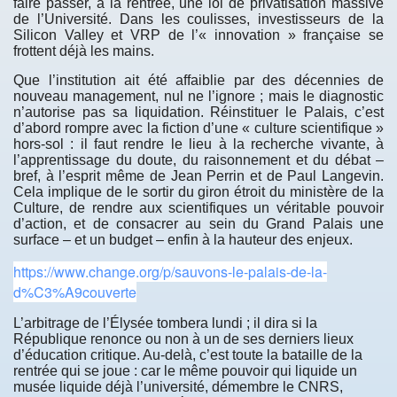
faire passer, à la rentrée, une loi de privatisation massive
de l’Université. Dans les coulisses, investisseurs de la
Silicon Valley et VRP de l’« innovation » française se
frottent déjà les mains.
Que l’institution ait été affaiblie par des décennies de
nouveau management, nul ne l’ignore ; mais le diagnostic
n’autorise pas sa liquidation. Réinstituer le Palais, c’est
d’abord rompre avec la fiction d’une « culture scientifique »
hors-sol : il faut rendre le lieu à la recherche vivante, à
l’apprentissage du doute, du raisonnement et du débat –
bref, à l’esprit même de Jean Perrin et de Paul Langevin.
Cela implique de le sortir du giron étroit du ministère de la
Culture, de rendre aux scientifiques un véritable pouvoir
d’action, et de consacrer au sein du Grand Palais une
surface – et un budget – enfin à la hauteur des enjeux.
https://www.change.org/p/sauvons-le-palais-de-la-
d%C3%A9couverte
L’arbitrage de l’Élysée tombera lundi ; il dira si la
République renonce ou non à un de ses derniers lieux
d’éducation critique. Au-delà, c’est toute la bataille de la
rentrée qui se joue : car le même pouvoir qui liquide un
musée liquide déjà l’université, démembre le CNRS,