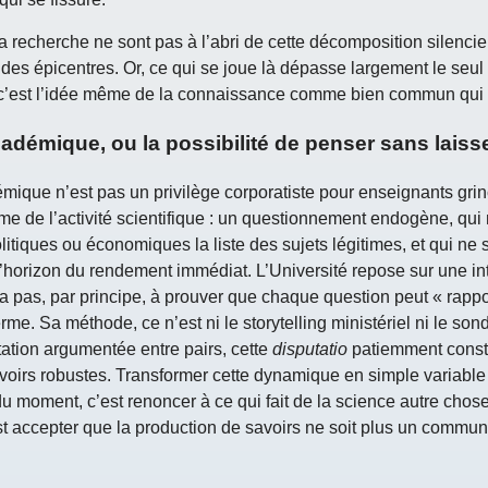
la recherche ne sont pas à l’abri de cette décomposition silenci
des épicentres. Or, ce qui se joue là dépasse largement le seul 
: c’est l’idée même de la connaissance comme bien commun qui 
cadémique, ou la possibilité de penser sans laiss
émique n’est pas un privilège corporatiste pour enseignants grin
me de l’activité scientifique : un questionnement endogène, qui 
litiques ou économiques la liste des sujets légitimes, et qui ne 
’horizon du rendement immédiat. L’Université repose sur une in
 n’a pas, par principe, à prouver que chaque question peut « rapp
rme. Sa méthode, ce n’est ni le storytelling ministériel ni le so
tation argumentée entre pairs, cette
disputatio
patiemment constru
oirs robustes. Transformer cette dynamique en simple variable
du moment, c’est renoncer à ce qui fait de la science autre chose
st accepter que la production de savoirs ne soit plus un commun