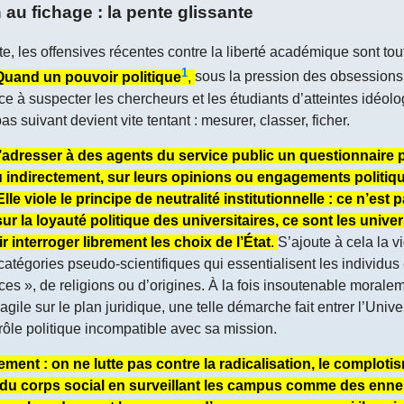
au fichage : la pente glissante
e, les offensives récentes contre la liberté académique sont tou
1
Quand un pouvoir politique
,
sous la pression des obsessions
e à suspecter les chercheurs et les étudiants d’atteintes idéol
s suivant devient vite tentant : mesurer, classer, ficher.
adresser à des agents du service public un questionnaire p
 indirectement, sur leurs opinions ou engagements politiq
le viole le principe de neutralité institutionnelle : ce n’est p
ur la loyauté politique des universitaires, ce sont les univer
 interroger librement les choix de l’État
.
S’ajoute à cela la v
atégories pseudo-scientifiques qui essentialisent les individus 
es », de religions ou d’origines. À la fois insoutenable moralem
gile sur le plan juridique, une telle démarche fait entrer l’Univ
rôle politique incompatible avec sa mission.
ement : on ne lutte pas contre la radicalisation, le comploti
 du corps social en surveillant les campus comme des enn