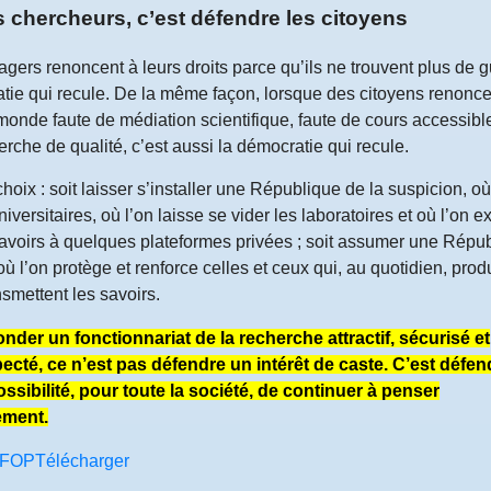
s chercheurs, c’est défendre les citoyens
gers renoncent à leurs droits parce qu’ils ne trouvent plus de g
atie qui recule. De la même façon, lorsque des citoyens renonce
onde faute de médiation scientifique, faute de cours accessible
rche de qualité, c’est aussi la démocratie qui recule.
oix : soit laisser s’installer une République de la suspicion, où 
iversitaires, où l’on laisse se vider les laboratoires et où l’on ex
avoirs à quelques plateformes privées ; soit assumer une Répub
 l’on protège et renforce celles et ceux qui, au quotidien, prod
ansmettent les savoirs.
nder un fonctionnariat de la recherche attractif, sécurisé et
ecté, ce n’est pas défendre un intérêt de caste. C’est défen
ossibilité, pour toute la société, de continuer à penser
ement.
 IFOP
Télécharger