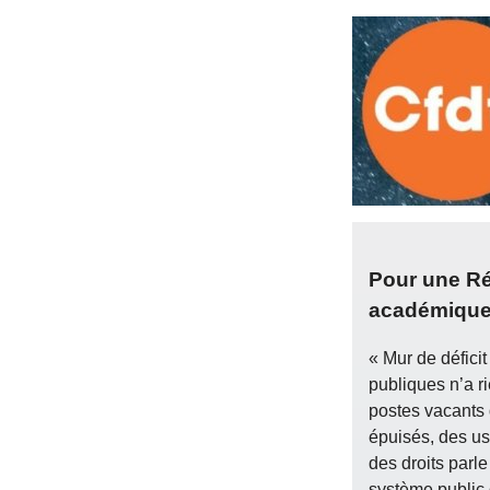
Pour une Ré
académique 
« Mur de déficit
publiques n’a ri
postes vacants 
épuisés, des us
des droits parle
système public q