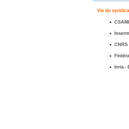
Vie du syndica
CSAM
Inser
CNRS 
Fédéra
Inria 