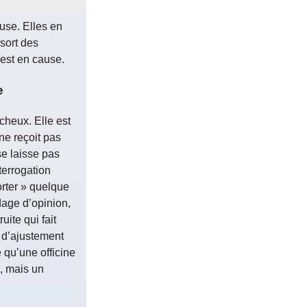
euse. Elles en
sort des
est en cause.
e
cheux. Elle est
ne reçoit pas
se laisse pas
terrogation
orter » quelque
ndage d’opinion,
ite qui fait
 d’ajustement
 qu’une officine
, mais un