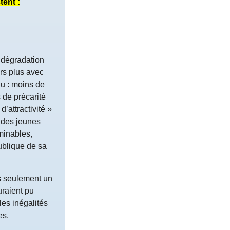
tent :
 dégradation
urs plus avec
du : moins de
 de précarité
d’attractivité »
 des jeunes
minables,
publique de sa
as seulement un
uraient pu
les inégalités
es.