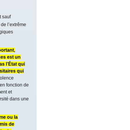
t sauf
 de l’extrême
ogiques
ortant,
ues est un
as l’État qui
sitaires qui
iolence
en fonction de
ent et
ersité dans une
sme ou la
emis de