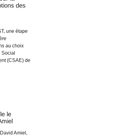
tions des
T, une étape
ière
ns au choix
é Social
ment (CSAE) de
le le
Amiel
 David Amiel,