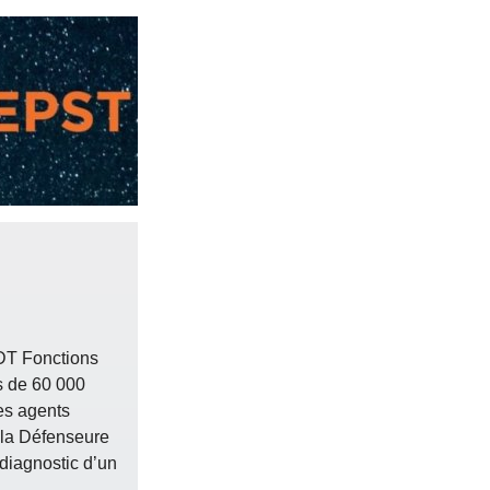
é
CFDT Fonctions
us de 60 000
des agents
d la Défenseure
 diagnostic d’un