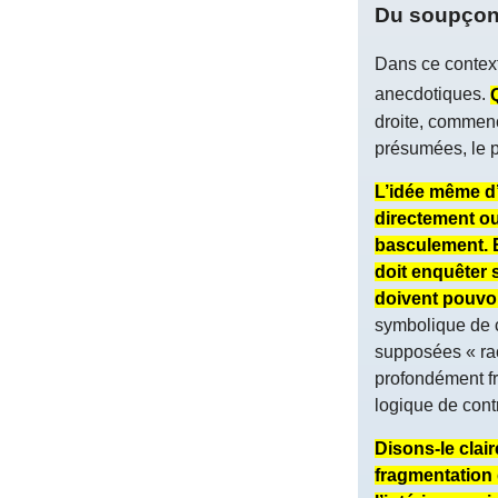
Du soupçon 
Dans ce context
anecdotiques.
droite, commenc
présumées, le pa
L’idée même d’
directement ou
basculement. El
doit enquêter s
doivent pouvoir
symbolique de c
supposées « rac
profondément fra
logique de cont
Disons-le clair
fragmentation