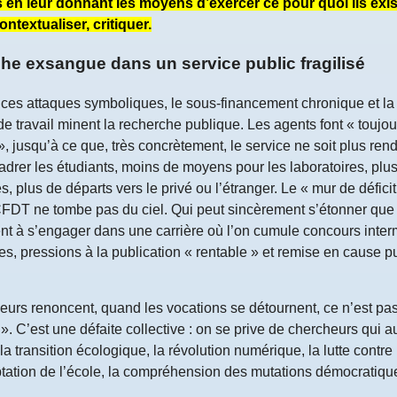
is en leur donnant les moyens d’exercer ce pour quoi ils exis
ntextualiser, critiquer.
he exsangue dans un service public fragilisé
 ces attaques symboliques, le sous-financement chronique et la
de travail minent la recherche publique. Les agents font « toujo
», jusqu’à ce que, très concrètement, le service ne soit plus ren
drer les étudiants, moins de moyens pour les laboratoires, plus
, plus de départs vers le privé ou l’étranger. Le « mur de déficit 
CFDT ne tombe pas du ciel. Qui peut sincèrement s’étonner que
nt à s’engager dans une carrière où l’on cumule concours inter
res, pressions à la publication « rentable » et remise en cause 
eurs renoncent, quand les vocations se détournent, ce n’est p
. C’est une défaite collective : on se prive de chercheurs qui a
a transition écologique, la révolution numérique, la lutte contre 
ptation de l’école, la compréhension des mutations démocratiqu