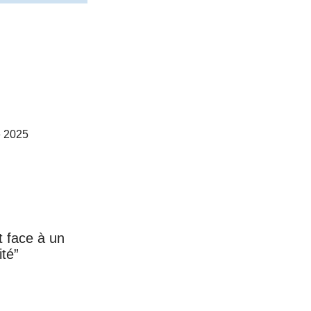
 2025
t face à un
ité”