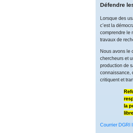
Défendre le
Lorsque des usa
c’est la démocr
comprendre le m
travaux de reche
Nous avons le ch
chercheurs et un
production de s
connaissance, où
critiquent et tr
Refo
resp
la p
libr
Courrier DGRI