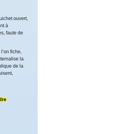
uichet ouvert,
nt à
s, faute de
l’on fiche,
ternalise la
lique de la
uisent,
dre