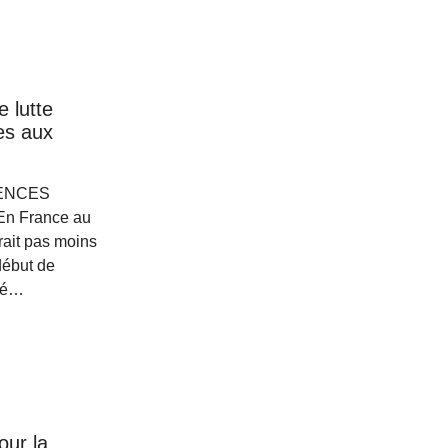
 lutte
tes aux
LENCES
n France au
ait pas moins
début de
ssé…
ur la