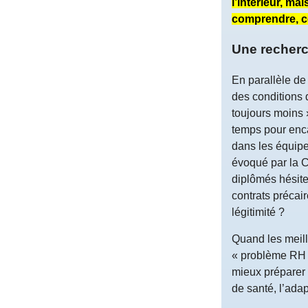
l’intérieur, ma
comprendre, co
Une recherc
En parallèle de
des conditions 
toujours moins 
temps pour enca
dans les équipes
évoqué par la 
diplômés hésite
contrats précai
légitimité ?
Quand les meill
« problème RH »
mieux préparer l
de santé, l’ada