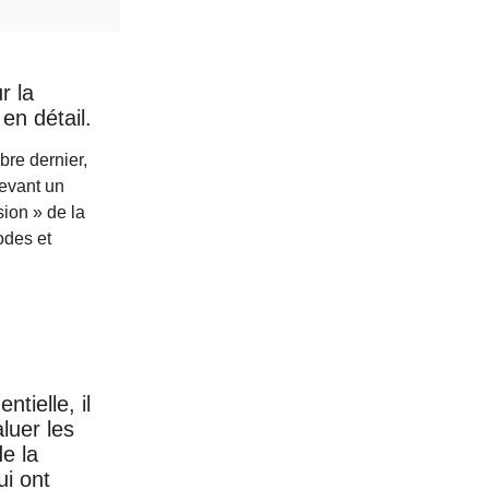
r la
en détail.
re dernier,
evant un
sion » de la
odes et
tielle, il
luer les
e la
ui ont