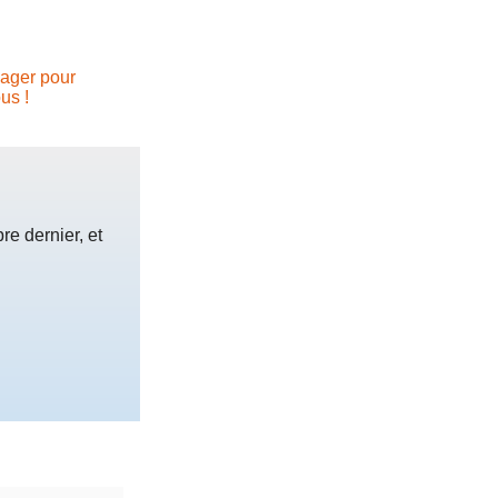
ager pour
us !
e dernier, et