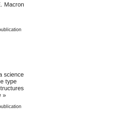
E. Macron
 publication
la science
ce type
structures
e »
 publication