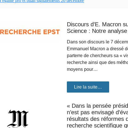
égalité pro et bilan signalements 20 décembre
Discours d’E. Macron su
Science : Notre analyse 
Dans son discours le 7 décemb
Emmanuel Macron a dressé d
parterre de chercheurs sa « vi
recherche ainsi que des méth
moyens pour…
Lire la suite…
« Dans la pensée présiden
n’est pas envisagé d’éva
résultats des réformes d
recherche scientifique q