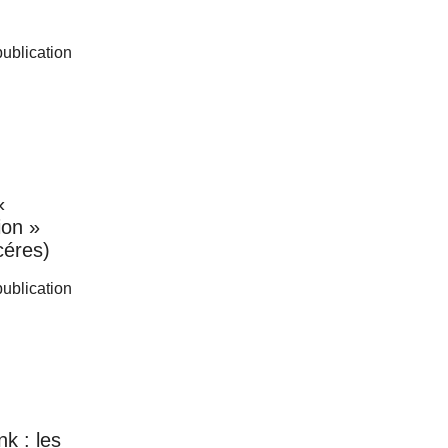
 publication
«
ion »
céres)
 publication
k : les