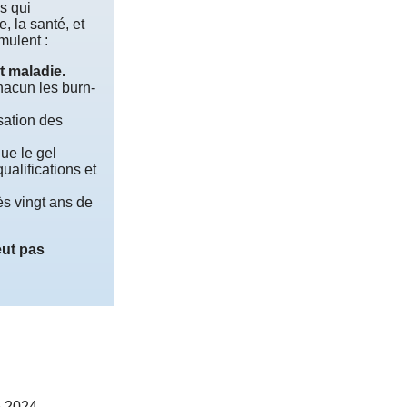
s qui
, la santé, et
mulent :
t maladie.
hacun les burn-
sation des
que le gel
ualifications et
ès vingt ans de
eut pas
 2024