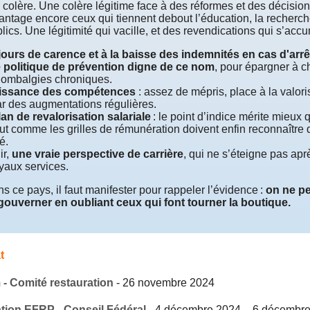
a colère. Une colère légitime face à des réformes et des décision
antage encore ceux qui tiennent debout l’éducation, la recherche
lics. Une légitimité qui vacille, et des revendications qui s’accu
ours de carence et à la baisse des indemnités en cas d'arrê
 politique de prévention digne de ce nom
, pour épargner à c
 lombalgies chroniques.
issance des compétences
: assez de mépris, place à la valori
ar des augmentations régulières.
lan de revalorisation salariale
: le point d’indice mérite mieux 
out comme les grilles de rémunération doivent enfin reconnaître q
é.
ir,
une vraie perspective de carrière
, qui ne s’éteigne pas apr
yaux services.
s ce pays, il faut manifester pour rappeler l’évidence :
on ne p
gouverner en oubliant ceux qui font tourner la boutique.
t
 - Comité restauration
-
26 novembre 2024
tion EFRP - Conseil Fédéral
-
4 décembre 2024
–
6 décembre