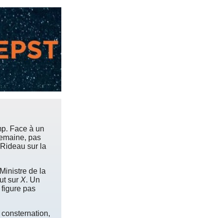
ump. Face à un
semaine, pas
. Rideau sur la
Ministre de la
out sur
X
. Un
 figure pas
a consternation,