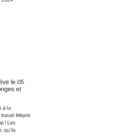
ève le 05
nges et
e à la
travail Mépris
op ! Les
, qu’ils