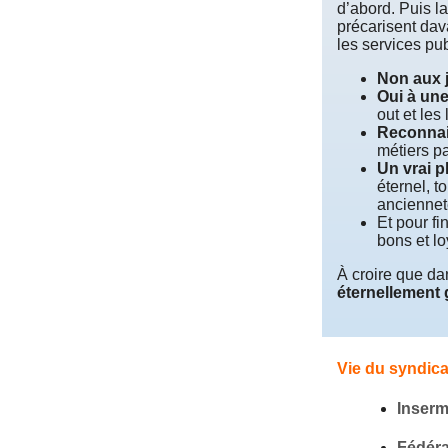
d’abord. Puis l
précarisent dav
les services pub
Non aux j
Oui à une
out et les
Reconna
métiers p
Un vrai p
éternel, t
anciennet
Et pour fin
bons et lo
À croire que dan
éternellement 
Vie du syndica
Inserm
Fédéra