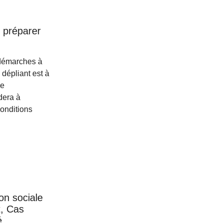
 préparer
 démarches à
 dépliant est à
de
dera à
conditions
ion sociale
, Cas
é