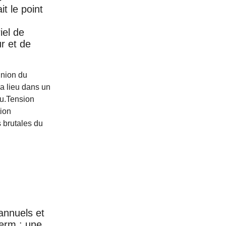
t le point
iel de
r et de
nion du
 a lieu dans un
du.Tension
tion
 brutales du
annuels et
serm : une