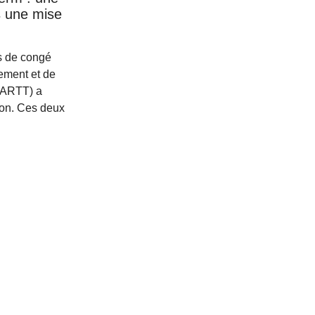
s une mise
rs de congé
ement et de
 (ARTT) a
ion. Ces deux