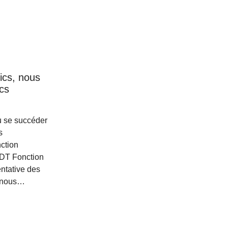
ics, nous
cs
u se succéder
s
nction
FDT Fonction
entative des
i nous…