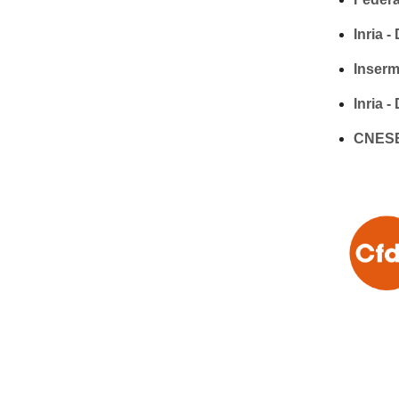
Inria 
Inserm
Inria 
CNES