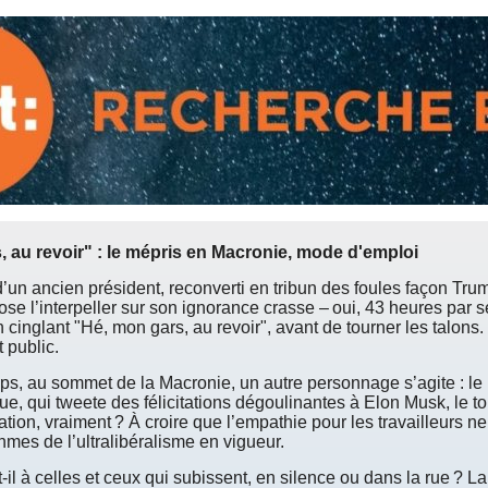
, au revoir" : le mépris en Macronie, mode d'emploi
 d’un ancien président, reconverti en tribun des foules façon Tr
ose l’interpeller sur son ignorance crasse – oui, 43 heures par 
un cinglant "Hé, mon gars, au revoir", avant de tourner les talons
 public.
s, au sommet de la Macronie, un autre personnage s’agite : le 
ue, qui tweete des félicitations dégoulinantes à Elon Musk, le t
tion, vraiment ? À croire que l’empathie pour les travailleurs ne
hmes de l’ultralibéralisme en vigueur.
-il à celles et ceux qui subissent, en silence ou dans la rue ? L