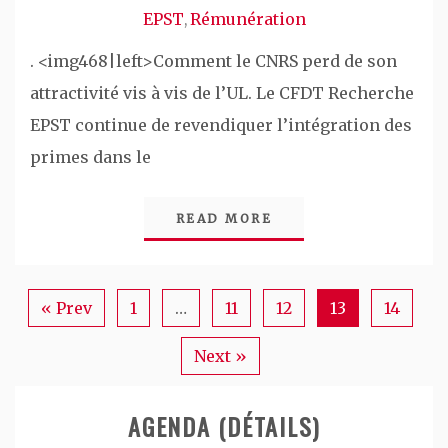
EPST
Rémunération
,
. <img468|left>Comment le CNRS perd de son
attractivité vis à vis de l’UL. Le CFDT Recherche
EPST continue de revendiquer l’intégration des
primes dans le
READ MORE
« Prev
1
…
11
12
13
14
Next »
AGENDA (DÉTAILS)