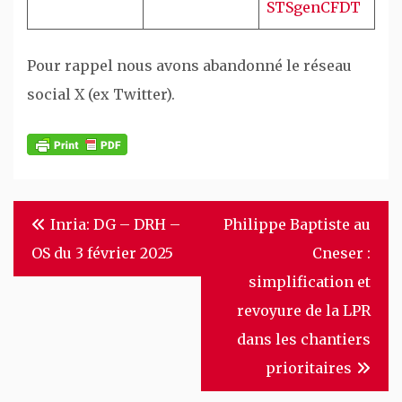
STSgenCFDT
Pour rappel nous avons abandonné le réseau
social X (ex Twitter).
Navigation
Inria: DG – DRH –
Philippe Baptiste au
de
OS du 3 février 2025
Cneser :
l’article
simplification et
revoyure de la LPR
dans les chantiers
prioritaires