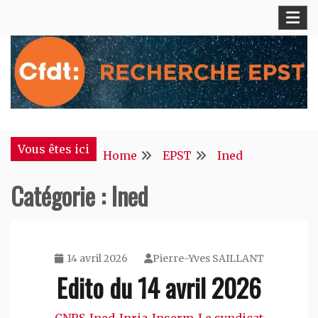
Skip
to
content
S'engager pour chacun, agir pour tous !
CFDT Recherche EPST
Vous êtes ici
Home
EPST
Ined
Catégorie :
Ined
14 avril 2026
Pierre-Yves SAILLANT
Edito du 14 avril 2026