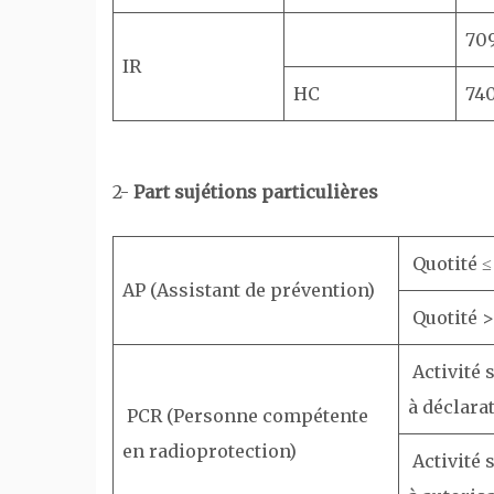
709
IR
HC
740
2-
Part sujétions particulières
Quotité ≤
AP (Assistant de prévention)
Quotité >
Activité
à déclara
PCR (Personne compétente
en radioprotection)
Activité