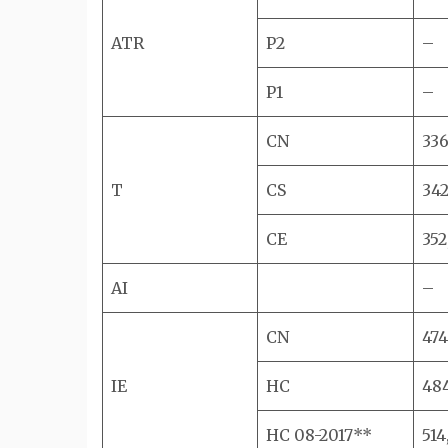
ATR
P2
–
P1
–
CN
336
T
CS
342
CE
352
AI
–
CN
474
IE
HC
48
HC 08-2017**
514