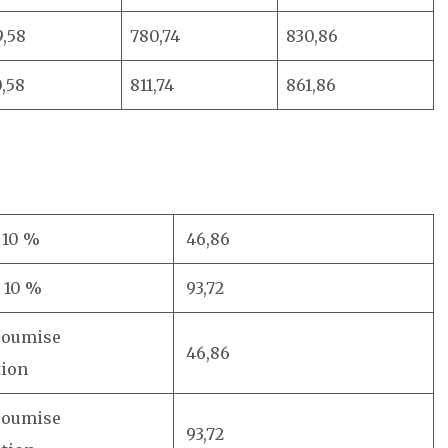
,58
780,74
830,86
,58
811,74
861,86
 10 %
46,86
 10 %
93,72
 soumise
46,86
tion
 soumise
93,72