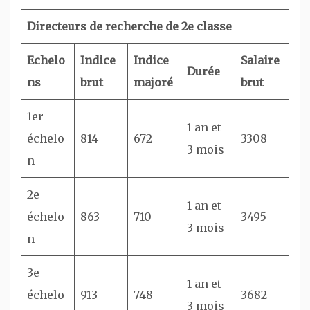
Directeurs de recherche de 2e classe
Echelo
Indice
Indice
Salaire
Durée
ns
brut
majoré
brut
1er
1 an et
échelo
814
672
3308
3 mois
n
2e
1 an et
échelo
863
710
3495
3 mois
n
3e
1 an et
échelo
913
748
3682
3 mois