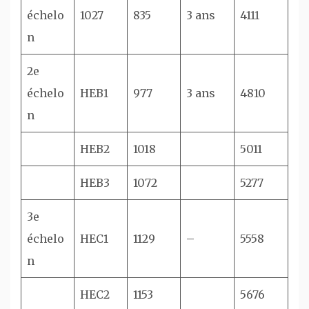
échelo
1027
835
3 ans
4111
n
2e
échelo
HEB1
977
3 ans
4810
n
HEB2
1018
5011
HEB3
1072
5277
3e
échelo
HEC1
1129
–
5558
n
HEC2
1153
5676