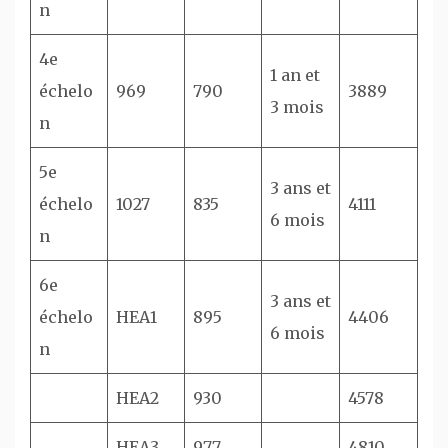
n
4e
1 an et
échelo
969
790
3889
3 mois
n
5e
3 ans et
échelo
1027
835
4111
6 mois
n
6e
3 ans et
échelo
HEA1
895
4406
6 mois
n
HEA2
930
4578
HEA3
977
4810