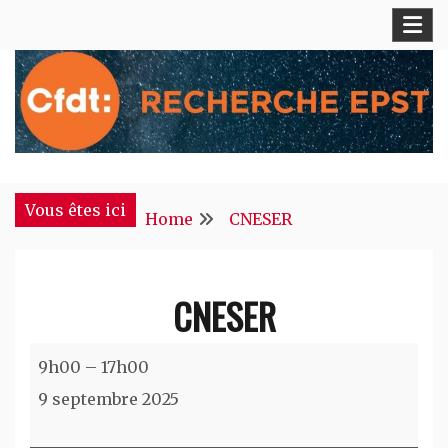
Skip
to
content
S'engager pour chacun, agir pour tous !
CFDT Recherche EPST
Vous êtes ici
Home
CNESER
CNESER
CNESER
9h00
–
17h00
9 septembre 2025