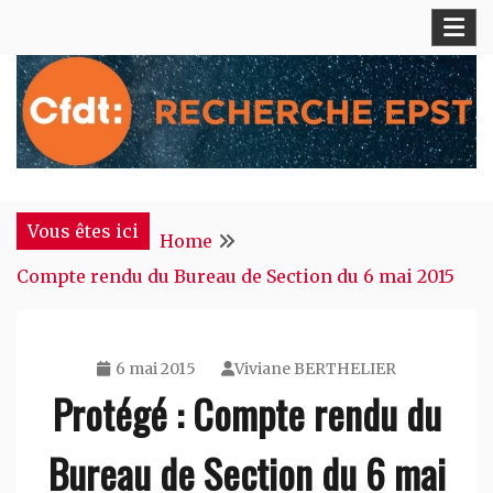
Skip
to
content
S'engager pour chacun, agir pour tous !
CFDT Recherche EPST
Vous êtes ici
Home
Compte rendu du Bureau de Section du 6 mai 2015
6 mai 2015
Viviane BERTHELIER
Protégé : Compte rendu du
Bureau de Section du 6 mai