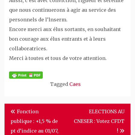
Aussi, c’est avec conviction, rigueur et sérénité
que nous continuerons à agir au service des
personnels de l’lnserm.
Encore merci aux élus sortants, en souhaitant
bon courage aux élus entrants et à leurs
collaboratrices.
Merci à toutes et tous de votre attention.
Tagged
Caes
Navigation
Fonction
ELECTIONS AU
de
publique : +1,5 % de
CNESER : Votez CFDT
l’article
pt d’indice au 01/07,
!