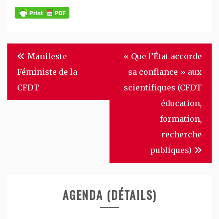
Navigation
Manifeste
« Que l’État accorde
de
Féministe de la
sa confiance » aux
l’article
CFDT
scientifiques (CFDT
éducation,
formation,
recherche
publiques)
AGENDA (DÉTAILS)