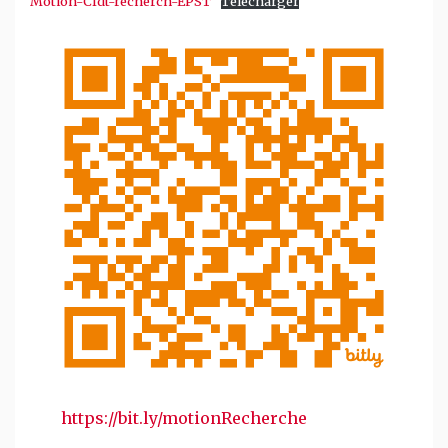
Motion-Cfdt-recherch-EPST
Télécharger
https://bit.ly/motionRecherche