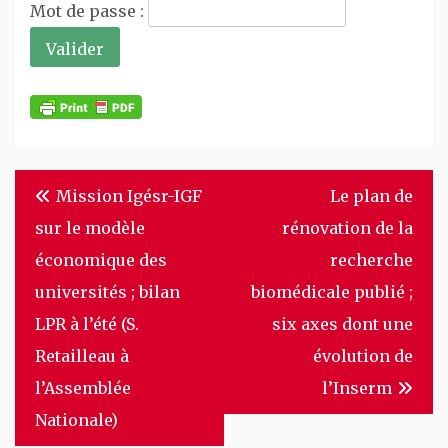
Mot de passe :
Navigation
Mission Igésr-IGF
Le plan de
de
sur le modèle
rénovation de la
l’article
économique des
recherche
universités ; bilan
biomédicale publié ;
LPR à l’été (S.
six axes dont une
Retailleau à
évolution de
l’Assemblée
l’Inserm
Nationale)