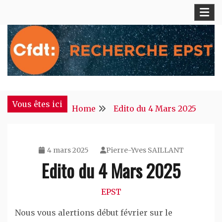
Skip
to
content
S'engager pour chacun, agir pour tous !
CFDT Recherche EPST
Vous êtes ici
Home
Edito du 4 Mars 2025
4 mars 2025
Pierre-Yves SAILLANT
Edito du 4 Mars 2025
EPST
Nous vous alertions début février sur le