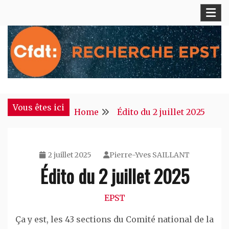
Skip
to
content
S'engager pour chacun, agir pour tous !
CFDT Recherche EPST
Vous êtes ici
Home
Édito du 2 juillet 2025
2 juillet 2025
Pierre-Yves SAILLANT
Édito du 2 juillet 2025
EPST
Ça y est, les 43 sections du Comité national de la