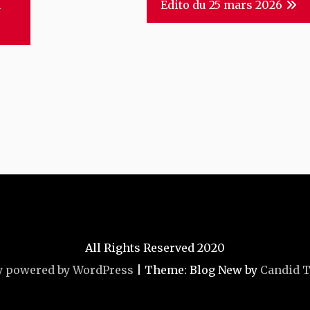
n
Édito du 25 mars 2026
All Rights Reserved 2020
y powered by WordPress
|
Theme: Blog New by
Candid 