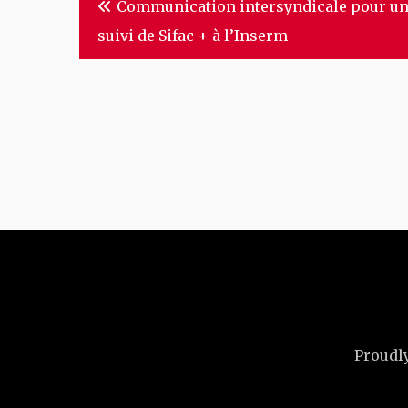
Communication intersyndicale pour u
de
suivi de Sifac + à l’Inserm
l’article
Proudl