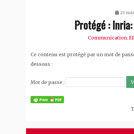
23 mar
Protégé : Inri
Communication
E
,
Ce contenu est protégé par un mot de passe.
dessous :
Mot de passe :
T
Navigation