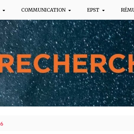
COMMUNICATION
EPST
RÉM
s !
26