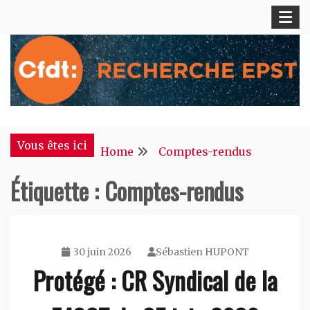
Skip
to
content
S'engager pour chacun, agir pour tous !
CFDT Recherche EPST
Vous êtes ici
Home
Comptes-rendus
Étiquette :
Comptes-rendus
30 juin 2026
Sébastien HUPONT
Protégé : CR Syndical de la