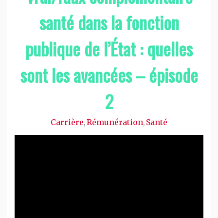
santé dans la fonction
publique de l’État : quelles
sont les avancées – épisode
2
Carrière
Rémunération
Santé
,
,