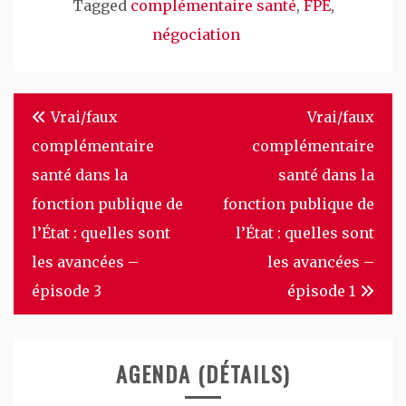
Tagged
complémentaire santé
,
FPE
,
négociation
Navigation
Vrai/faux
Vrai/faux
de
complémentaire
complémentaire
l’article
santé dans la
santé dans la
fonction publique de
fonction publique de
l’État : quelles sont
l’État : quelles sont
les avancées –
les avancées –
épisode 3
épisode 1
AGENDA (DÉTAILS)