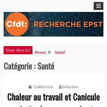
Skip
to
content
S'engager pour chacun, agir pour tous !
CFDT Recherche EPST
Vous êtes ici
Home
Santé
Catégorie :
Santé
7 juillet 2026
Rédaction
Chaleur au travail et Canicule