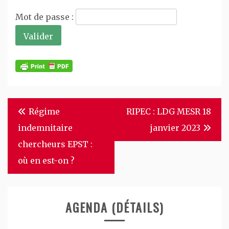
Mot de passe :
Navigation
Régime
RIPEC : LDG MESR 18
de
indemnitaire
janvier 2023
l’article
chercheurs EPST :
où en est-on ?
AGENDA (DÉTAILS)