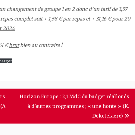
un changement de groupe 1 en 2 donc d’un tarif de 3,57
 repas complet soit
+ 1,58 € par repas
et
+ 31,16 € pour 20
er 2024
61 €
brut
bien au contraire !
harger
ers
Horizon Europe : 2,1 Md€ du budget réalloués
(A.
à d’autres programmes ; « une honte » (K.
Deketelaere)