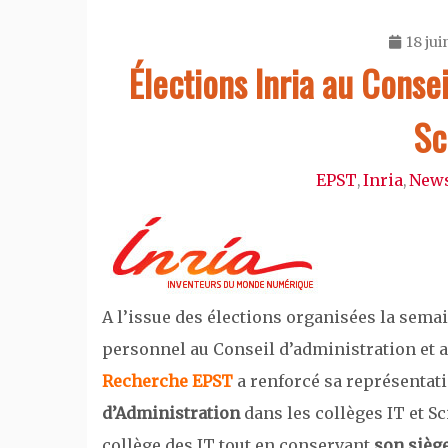
18 jui
Élections Inria au Consei
Sc
EPST
Inria
News
,
,
A l’issue des élections organisées la sema
personnel au Conseil d’administration et a
Recherche EPST
a renforcé sa représentat
d’Administration
dans les collèges IT et S
collège des IT tout en conservant
son siège