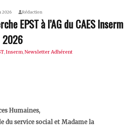
n 2026
Rédaction
erche EPST à l’AG du CAES Inserm
2026
ST
Inserm
Newsletter Adhérent
,
,
rces Humaines,
e du service social et Madame la