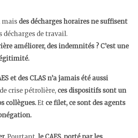
, mais
des décharges horaires ne suffisent
s décharges de travail.
rière améliorer, des indemnités ?
C’est une
égitimité.
AES et des CLAS n’a jamais été aussi
de crise pétrolière,
ces dispositifs sont un
s collègues.
Et
ce filet, ce sont des agents
abnégation.
r.
Pourtant,
le CAES, porté par les