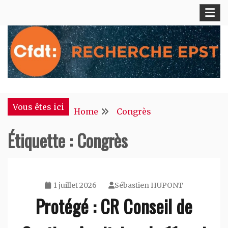
Skip
to
content
S'engager pour chacun, agir pour tous !
CFDT Recherche EPST
Vous êtes ici
Home
Congrès
Étiquette :
Congrès
1 juillet 2026
Sébastien HUPONT
Protégé : CR Conseil de