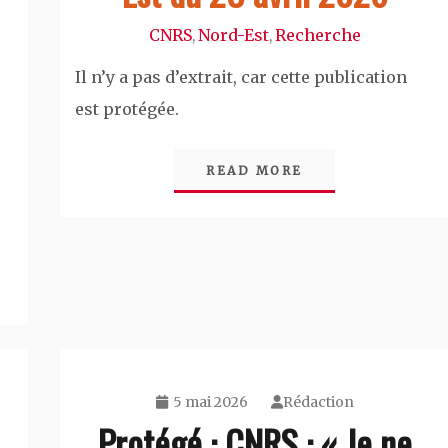
CNRS
Nord-Est
Recherche
,
,
Il n’y a pas d’extrait, car cette publication
est protégée.
READ MORE
5 mai 2026
Rédaction
Protégé : CNRS : « Je ne